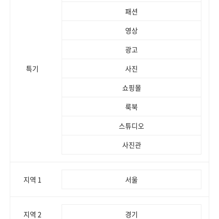
패션
영상
광고
특기
사진
쇼핑몰
룩북
스튜디오
사진관
지역 1
서울
지역 2
경기