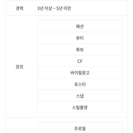
경력
3년 이상 ~ 5년 미만
패션
뷰티
화보
CF
장르
바이럴광고
포스터
스냅
스틸촬영
프로필