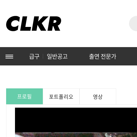
급구
일반공고
출연 전문가
프로필
포트폴리오
영상