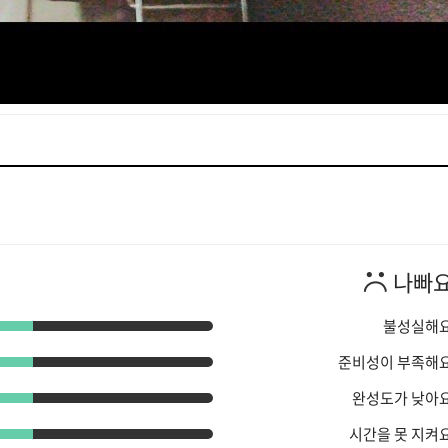
나빠
불성실해
준비성이 부족해
완성도가 낮아
시간을 못 지켜