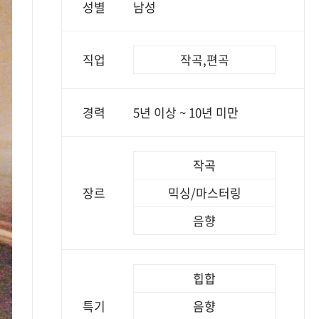
성별
남성
직업
작곡,편곡
경력
5년 이상 ~ 10년 미만
작곡
장르
믹싱/마스터링
음향
힙합
특기
음향