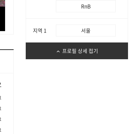
RnB
지역 1
서울
프로필 상세 접기
요
요
요
요
요