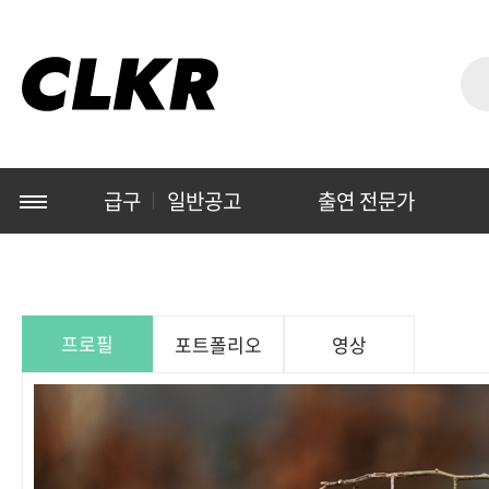
급구
일반공고
출연 전문가
프로필
포트폴리오
영상