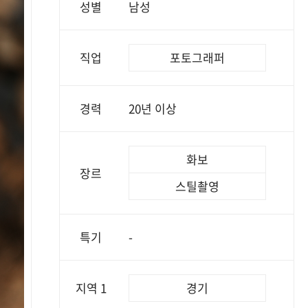
성별
남성
직업
포토그래퍼
경력
20년 이상
화보
장르
스틸촬영
특기
-
지역 1
경기