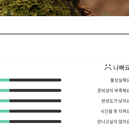
나빠
불성실해
준비성이 부족해
완성도가 낮아
시간을 못 지켜
만나고싶지 않아