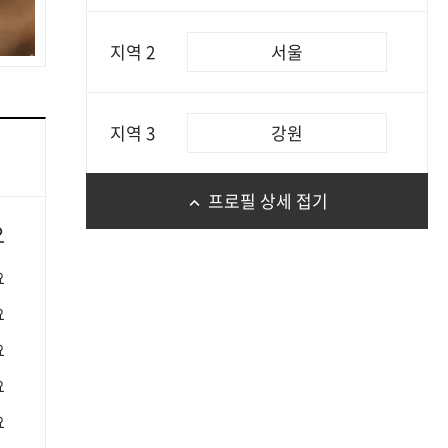
지역 2
서울
지역 3
강원
프로필 상세 접기
요
요
요
요
요
요